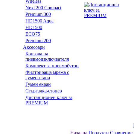
Wireless
Next 200 Compact
Premium 300
HD1500 Aqua
HD1500
ECO75
Premium 200
Аксесоари
Конзола на
пневмоизключвателя
Комплект за пневмобутон
Филтрираща мрежа с
гумена тапа
Гумен екран
Стъргалка-стопер
Дистанционен ключ за
PREMIUM
Начална
Продукти
Сравнение