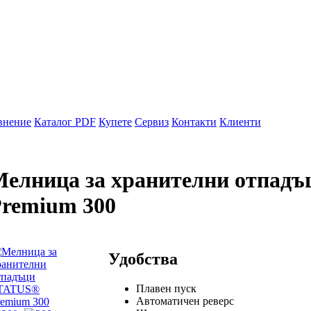
внение
Каталог PDF
Купете
Сервиз
Контакти
Клиенти
елница за хранителни отпад
remium 300
Удобства
Плавен пуск
Автоматичен реверс