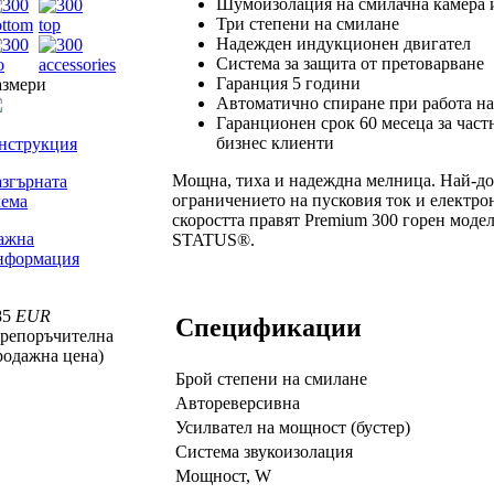
Шумоизолация на смилачна камера и
Три степени на смилане
Надежден индукционен двигател
Система за защита от претоварване
Гаранция 5 години
азмери
Автоматично спиране при работа на
Гаранционен срок 60 месеца за част
бизнес клиенти
нструкция
Мощна, тиха и надеждна мелница. Най-до
азгърната
ограничението на пусковия ток и електро
хема
скоростта правят Premium 300 горен моде
ажна
STATUS®.
нформация
85
EUR
Спецификации
препоръчителна
родажна цена)
Брой степени на смилане
Автореверсивна
Усилвател на мощност (бустер)
Система звукоизолация
Мощност, W