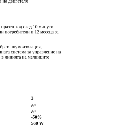
 на двигателя
 празен ход след 10 минути
ни потребители и 12 месеца за
брата шумоизолация,
нната система за управление на
л в линията на мелниците
3
да
да
-50%
560 W