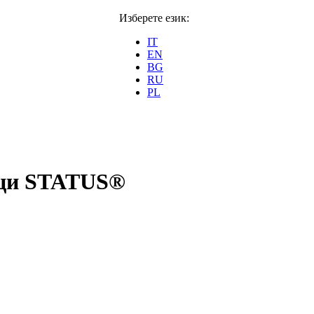
Изберете език:
IT
EN
BG
RU
PL
ъци STATUS®