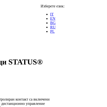
Изберете език:
IT
EN
BG
RU
PL
ъци STATUS®
нтролиран контакт са включени
с дистанционно управление