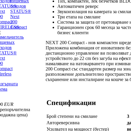
Тих, компактен, лек безчетков BLD
Автоматичен реверс
Звукоизолация на камерата за смила
Три етапа на смилане
Система за защита от претоварване 
Гаранционен срок 60 месеца за част
бизнес клиенти
NEXT 200 Compact - нов компактен шреде
Приложена комбинация от иновативен бе
дистанционно управление ви позволяват 
устройството до 22 cm без загуба на ефек
намаляване на натоварването при измива
200 Compact със стандартен размер на зона
разположение допълнително пространство 
съхранение или инсталиране на кошче за 
азгърната
хема
Спецификации
90
EUR
препоръчителна
родажна цена)
Брой степени на смилане
3
Автореверсивна
д
Усилвател на мощност (бустер)
н