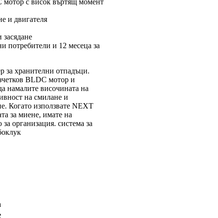
C мотор с висок въртящ момент
не и двигателя
и засядане
ни потребители и 12 месеца за
р за хранителни отпадъци.
зчетков BLDC мотор и
да намалите височината на
тивност на смилане и
не. Когато използвате NEXT
та за миене, имате на
за организация. система за
боклук
а
е