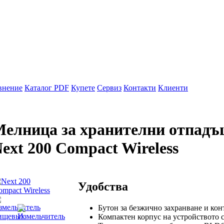
внение
Каталог PDF
Купете
Сервиз
Контакти
Клиенти
елница за хранителни отпад
ext 200 Compact Wireless
Удобства
Бутон за безжично захранване и ко
Компактен корпус на устройството 