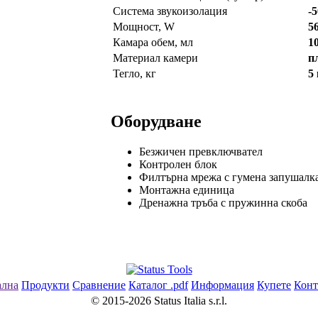
Система звукоизолация
-
Мощност, W
5
Камара обем, мл
1
Материал камери
п
Тегло, кг
5 
Оборудване
Безжичен превключвател
Контролен блок
Филтърна мрежа с гумена запушалк
Монтажна единица
Дренажна тръба с пружинна скоба
ална
Продукти
Сравнение
Каталог .pdf
Информация
Купете
Конт
© 2015-2026 Status Italia s.r.l.