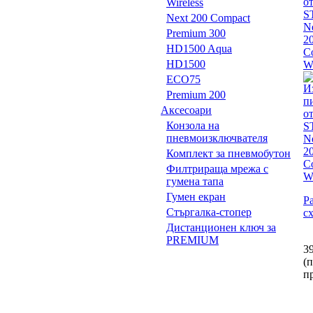
Wireless
Next 200 Compact
Premium 300
HD1500 Aqua
HD1500
ECO75
Premium 200
Аксесоари
Конзола на
пневмоизключвателя
Комплект за пневмобутон
Филтрираща мрежа с
гумена тапа
Гумен екран
Р
Стъргалка-стопер
с
Дистанционен ключ за
PREMIUM
3
(
п