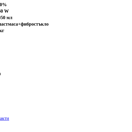
50%
60 W
050 мл
ластмаса+фибростъкло
кг
а
акти